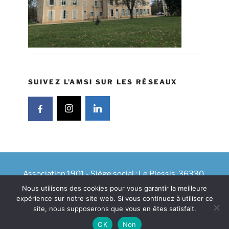
SUIVEZ L’AMSI SUR LES RÉSEAUX
Association 1901 - Siège social : Le Plessis, 36330
VELLES
Nous utilisons des cookies pour vous garantir la meilleure
Plan du site
|
Haut de page
| Intégration & Design :
expérience sur notre site web. Si vous continuez à utiliser ce
site, nous supposerons que vous en êtes satisfait.
OncBara
OK
Non