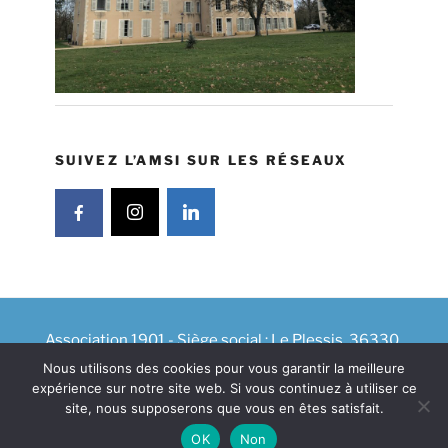
SUIVEZ L’AMSI SUR LES RÉSEAUX
Association 1901 - Siège social : Le Plessis, 36330
VELLES
Nous utilisons des cookies pour vous garantir la meilleure
Plan du site
|
Haut de page
| Intégration & Design :
expérience sur notre site web. Si vous continuez à utiliser ce
site, nous supposerons que vous en êtes satisfait.
OncBara
OK
Non