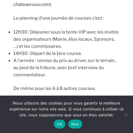
chateauroux.com)
Le planning d’une journée de courses c’est :
12H30 : Déjeuner sous la tente VIP avec les invités
des organisateurs (Mairie, élus locaux, Sponsors,
…) et les commissaires.
14H30 : Départ de la 1ère course.
A l’arrivée : remise du prix au driver, sur le terrain,
au pied de la tribune, avec bref interview du
commentateur.
De même pour les 6 à 8 autres courses.
Projet de prix BALSAN 2023
Nous utilisons des cookies pour vous garantir la meilleure
expérience sur notre site web. Si vous continuez à utiliser ce
site, nous supposerons que vous en êtes satisfait.
En mémoire de la participation de la famille
BALSAN à la création du champ de courses du
OK
Non
PETIT VALENÇAY
, et à sa gestion pendant près