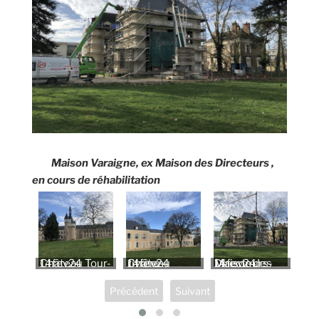
Maison Varaigne, ex Maison des Directeurs ,
en cours de réhabilitation
Château Tour-14fev24
Château rivière-14fev24
Maison des Directeurs-14fev24
Atelie
Précédent
Suivant