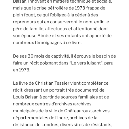
Balsan
, innovant en matière technique et sociale,
mais que la
crise pétrolière de 1973
frappa de
plein fouet, ce qui l’obligea à la céder à des
repreneurs qui en conserveront le nom, enfin le
père de famille, affectueux et attentionné dont
son épouse Aimée et ses enfants ont apporté de
nombreux témoignages à ce livre.
De ses 30 mois de captivité, il éprouva le besoin de
faire un récit poignant dans “Le vers luisant“, paru
en 1973.
Le livre de Christian Tessier vient compléter ce
récit, dressant un portrait très documenté de
Louis Balsan à partir de sources familiales et de
nombreux centres d’archives (archives
municipales de la ville de
Châteauroux,
archives
départementales de l’Indre
,
archives de la
résistance de Londres
, divers sites de résistants,